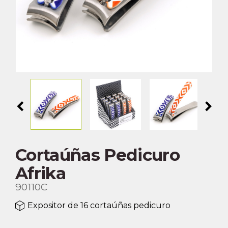
chevron_left
chevron_right
Cortaúñas Pedicuro
Afrika
90110C
Expositor de 16 cortaúñas pedicuro