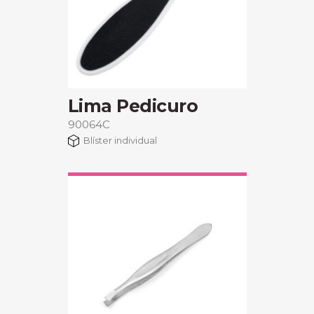
Lima Pedicuro
90064C
Blíster individual