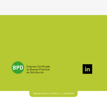
©2022 CARLOS MUÑOZ, S.L. | CEMEFAR