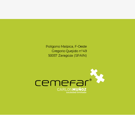
Polígono Malpica, F-Oeste
Gregorio Quejido nº49
50057 Zaragoza (SPAIN)