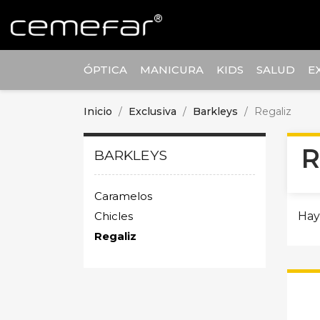
ÓPTICA
MANICURA
KIDS
SALUD
E
Inicio
Exclusiva
Barkleys
Regaliz
R
BARKLEYS
Caramelos
Chicles
Hay
Regaliz