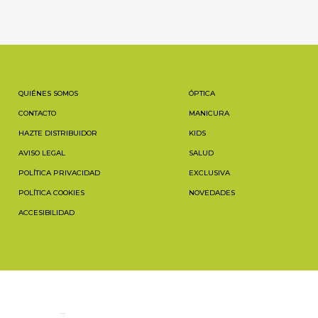
QUIÉNES SOMOS
ÓPTICA
CONTACTO
MANICURA
HAZTE DISTRIBUIDOR
KIDS
AVISO LEGAL
SALUD
POLÍTICA PRIVACIDAD
EXCLUSIVA
POLÍTICA COOKIES
NOVEDADES
ACCESIBILIDAD