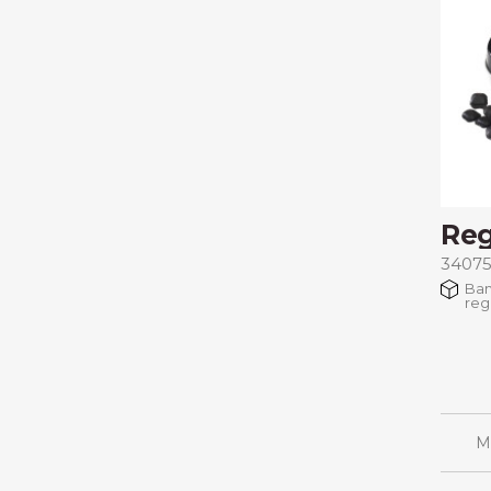
Reg
34075
Ban
reg
M