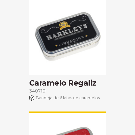
Caramelo Regaliz
340710
Bandeja de 6 latas de caramelos