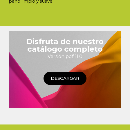
paño limpio y suave.
Disfruta de nuestro
catálogo completo
Versión pdf 11.0
DESCARGAR