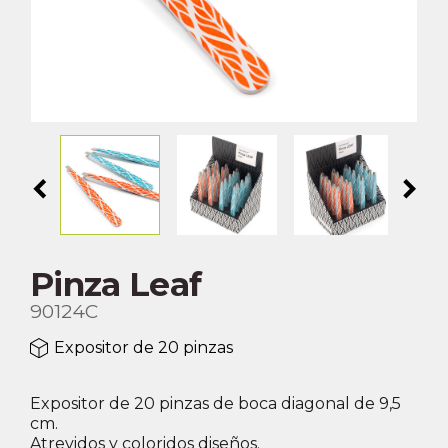
chevron_left
chevron_right
Pinza Leaf
90124C
Expositor de 20 pinzas
Expositor de 20 pinzas de boca diagonal de 9,5
cm.
Atrevidos y coloridos diseños.